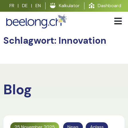
Skip
FR
|
DE
|
EN
Kalkulator
Dashboard
to
content
Schlagwort:
Innovation
Blog
25 November 2025
News
Anlass